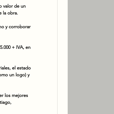
o valor de un 
 la obra. 
no y corroborar 
.000 + IVA, en 
iales, el estado 
como un logo) y 
er los mejores 
tiago, 