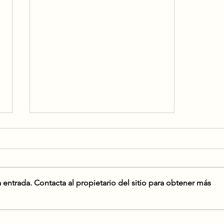
 entrada. Contacta al propietario del sitio para obtener más
Hormigón Estampado: Una
Opción un poco más